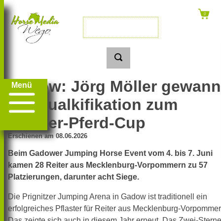
Gadow: Jörg Möller gewann
Menü
die Qualkifikation zum
Partner-Pferd-Cup
Erschienen am 08.06.2026
Beim Gadower Jumping Horse Event vom 4. bis 7. Juni
kamen 28 Reiter aus Mecklenburg-Vorpommern zu 57
Platzierungen, darunter acht Siege.
Die Prignitzer Jumping Arena in Gadow ist traditionell ein
erfolgreiches Pflaster für Reiter aus Mecklenburg-Vorpommer
Das zeigte sich auch in diesem Jahr erneut. Das Zwei-Sterne