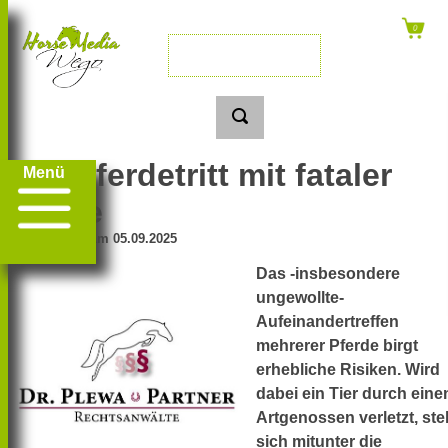
Ein Pferdetritt mit fataler
Menü
Folge
Erschienen am 05.09.2025
Das -insbesondere
ungewollte-
Aufeinandertreffen
mehrerer Pferde birgt
erhebliche Risiken. Wird
dabei ein Tier durch eine
Artgenossen verletzt, stel
sich mitunter die