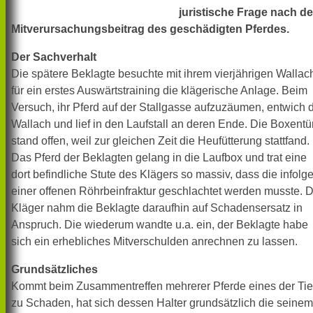
juristische Frage nach d
Mitverursachungsbeitrag des geschädigten Pferdes.
Der Sachverhalt
Die spätere Beklagte besuchte mit ihrem vierjährigen Wallac
für ein erstes Auswärtstraining die klägerische Anlage. Beim
Versuch, ihr Pferd auf der Stallgasse aufzuzäumen, entwich 
Wallach und lief in den Laufstall an deren Ende. Die Boxentü
stand offen, weil zur gleichen Zeit die Heufütterung stattfand.
Das Pferd der Beklagten gelang in die Laufbox und trat eine
dort befindliche Stute des Klägers so massiv, dass die infolg
einer offenen Röhrbeinfraktur geschlachtet werden musste. 
Kläger nahm die Beklagte daraufhin auf Schadensersatz in
Anspruch. Die wiederum wandte u.a. ein, der Beklagte habe
sich ein erhebliches Mitverschulden anrechnen zu lassen.
Grundsätzliches
Kommt beim Zusammentreffen mehrerer Pferde eines der Tie
zu Schaden, hat sich dessen Halter grundsätzlich die seinem