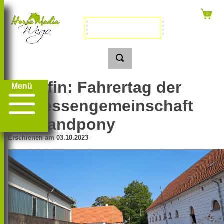
Redefin: Fahrertag der
Menü
Interessengemeinschaft
Shetlandpony
Erschienen am 03.10.2023