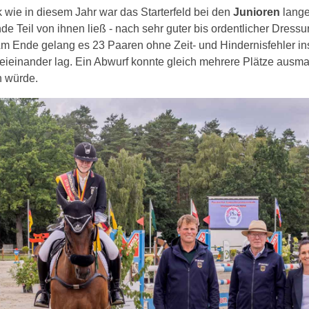
k wie in diesem Jahr war das Starterfeld bei den
Junioren
lange
 Teil von ihnen ließ - nach sehr guter bis ordentlicher Dressur
Am Ende gelang es 23 Paaren ohne Zeit- und Hindernisfehler i
eieinander lag. Ein Abwurf konnte gleich mehrere Plätze aus
n würde.