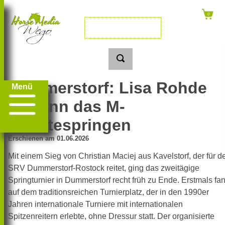
Dummerstorf: Lisa Rohde
Menü
gewann das M-
Punktespringen
Erschienen am 01.06.2026
Mit einem Sieg von Christian Maciej aus Kavelstorf, der für d
SRV Dummerstorf-Rostock reitet, ging das zweitägige
Springturnier in Dummerstorf recht früh zu Ende. Erstmals fa
auf dem traditionsreichen Turnierplatz, der in den 1990er
Jahren internationale Turniere mit internationalen
Spitzenreitern erlebte, ohne Dressur statt. Der organisierte