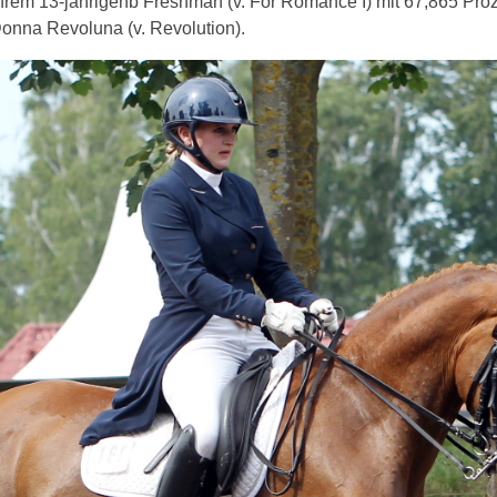
ihrem 13-jährigenb Freshman (v. For Romance I) mit 67,865 Proz
Donna Revoluna (v. Revolution).