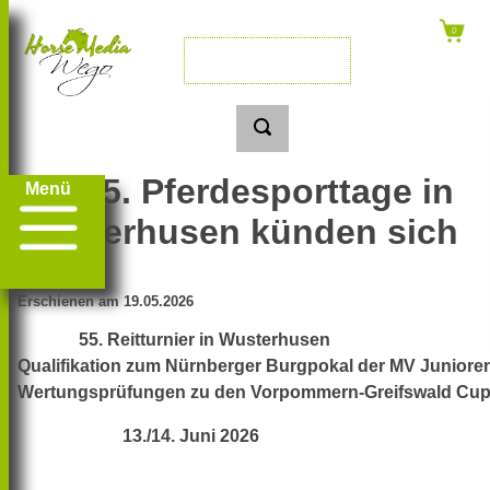
Die 55. Pferdesporttage in
Menü
Wusterhusen künden sich
an
Erschienen am 19.05.2026
55. Reitturnier in Wusterhusen
Qualifikation zum Nürnberger Burgpokal der MV Juniore
Wertungsprüfungen zu den Vorpommern-Greifswald Cu
13./14. Juni 2026