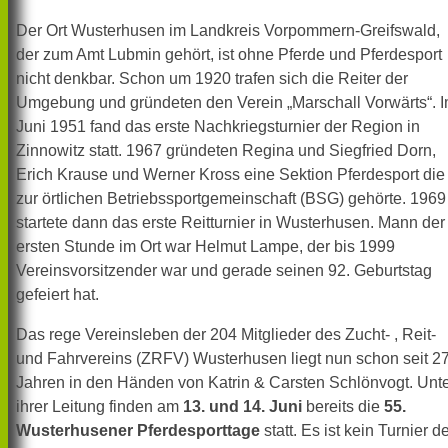
Der Ort Wusterhusen im Landkreis Vorpommern-Greifswald,
der zum Amt Lubmin gehört, ist ohne Pferde und Pferdesport
nicht denkbar. Schon um 1920 trafen sich die Reiter der
Umgebung und gründeten den Verein „Marschall Vorwärts“. 
Juni 1951 fand das erste Nachkriegsturnier der Region in
Zinnowitz statt. 1967 gründeten Regina und Siegfried Dorn,
Erich Krause und Werner Kross eine Sektion Pferdesport die
zur örtlichen Betriebssportgemeinschaft (BSG) gehörte. 1969
startete dann das erste Reitturnier in Wusterhusen. Mann der
ersten Stunde im Ort war Helmut Lampe, der bis 1999
Vereinsvorsitzender war und gerade seinen 92. Geburtstag
gefeiert hat.
Das rege Vereinsleben der 204 Mitglieder des Zucht- , Reit-
und Fahrvereins (ZRFV) Wusterhusen liegt nun schon seit 2
Jahren in den Händen von Katrin & Carsten Schlönvogt. Unt
ihrer Leitung finden am
13. und 14. Juni
bereits die
55.
Wusterhusener Pferdesporttage
statt. Es ist kein Turnier d